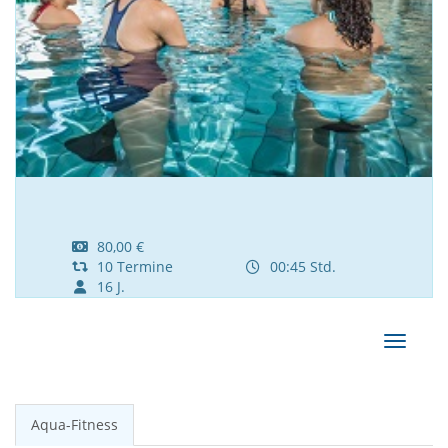
80,00 €
10 Termine
00:45 Std.
16 J.
Navigat
Aqua-Fitness