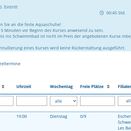
. Eintritt
e
00:45 Std.
n Sie an die feste Aquaschuhe!
 15 Minuten vor Beginn des Kurses anwesend zu sein.
reis ins Schwimmbad ist nicht im Preis der angebotenen Kurse inbeg
Annullierung eines Kurses wird keine Rückerstattung ausgeführt.
zeltermine
e
Uhrzeit
Wochentag
Freie Plätze
Filia
al
19:00
Dienstag
0/9
Escher
Schwe
Les Ba