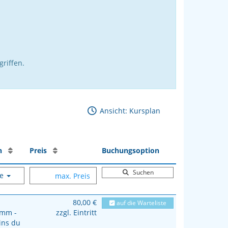
riffen.
Ansicht: Kursplan
len
Preis
Buchungsoption
Suchen
le
80,00 €
auf die Warteliste
mm -
zzgl. Eintritt
ins du