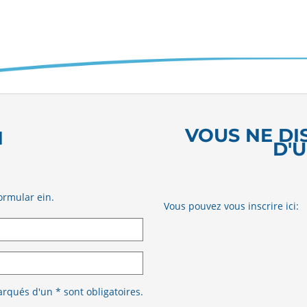
VOUS NE DI
N
D'
ormular ein.
Vous pouvez vous inscrire ici:
qués d'un * sont obligatoires.