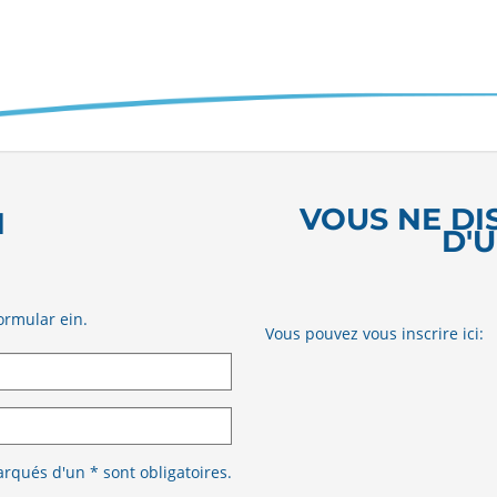
VOUS NE DI
N
D'
ormular ein.
Vous pouvez vous inscrire ici:
qués d'un * sont obligatoires.