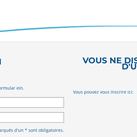
VOUS NE DI
N
D'
ormular ein.
Vous pouvez vous inscrire ici:
qués d'un * sont obligatoires.