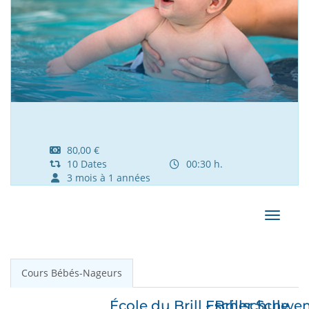
80,00 €
10 Dates
00:30 h.
3 mois à 1 années
Affiche
Cours Bébés-Nageurs
École du Brill - Brillschule
Escher Schwem