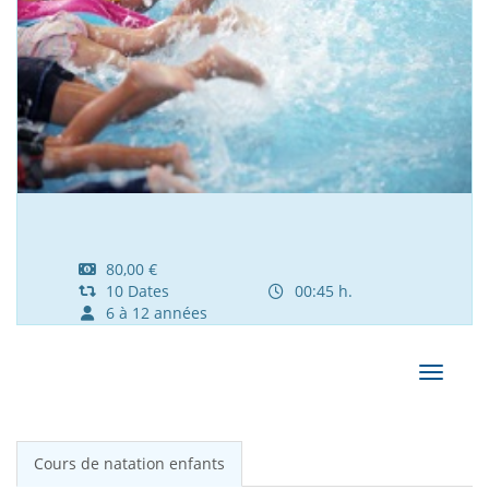
80,00 €
10 Dates
00:45 h.
6 à 12 années
Affiche
Cours de natation enfants