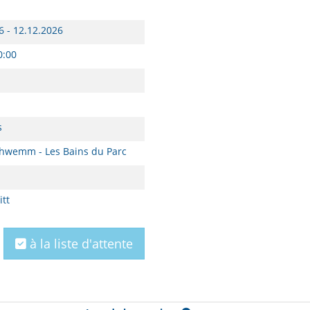
6 - 12.12.2026
0:00
s
hwemm - Les Bains du Parc
itt
à la liste d'attente