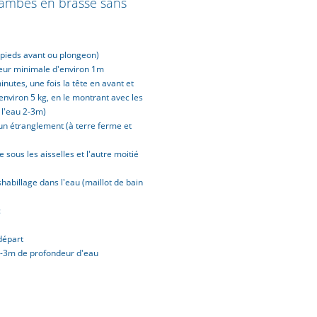
jambes en brasse sans
s pieds avant ou plongeon)
deur minimale d'environ 1m
nutes, une fois la tête en avant et
environ 5 kg, en le montrant avec les
 l'eau 2-3m)
'un étranglement (à terre ferme et
sous les aisselles et l'autre moitié
billage dans l'eau (maillot de bain
:
départ
 2-3m de profondeur d'eau