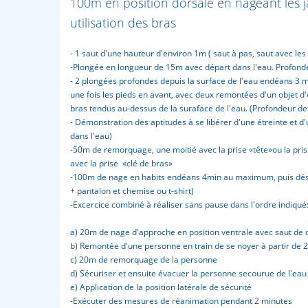
100m en position dorsale en nageant les 
utilisation des bras
- 1 saut d'une hauteur d'environ 1m ( saut à pas, saut avec le
-Plongée en longueur de 15m avec départ dans l'eau. Profon
- 2 plongées profondes depuis la surface de l'eau endéans 3 mi
une fois les pieds en avant, avec deux remontées d'un objet d'
bras tendus au-dessus de la suraface de l'eau. (Profondeur de
- Démonstration des aptitudes à se libérer d'une étreinte et d
dans l'eau)
-50m de remorquage, une moitié avec la prise «tête»ou la prise 
avec la prise «clé de bras»
-100m de nage en habits endéans 4min au maximum, puis désha
+ pantalon et chemise ou t-shirt)
-Excercice combiné à réaliser sans pause dans l'ordre indiqué
a) 20m de nage d'approche en position ventrale avec saut de 
b) Remontée d'une personne en train de se noyer à partir de
c) 20m de remorquage de la personne
d) Sécuriser et ensuite évacuer la personne secourue de l'eau
e) Application de la position latérale de sécurité
-Exécuter des mesures de réanimation pendant 2 minutes