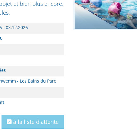
objet et bien plus encore.
les.
6 - 03.12.2026
00
ées
hwemm - Les Bains du Parc
itt
à la liste d'attente