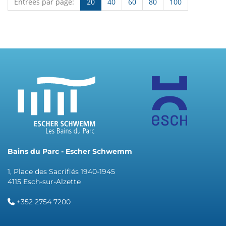
Entrées par page:
20
40
60
80
100
Bains du Parc - Escher Schwemm
1, Place des Sacrifiés 1940-1945
4115 Esch-sur-Alzette
+352 2754 7200