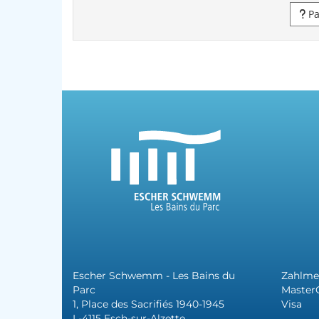
Pa
Escher Schwemm - Les Bains du
Zahlme
Parc
Master
1, Place des Sacrifiés 1940-1945
Visa
L-4115 Esch-sur-Alzette