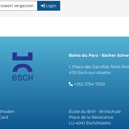
sswort vergessen
Login
Bains du Parc - Escher Sc
1, Place des Sacrifiés 1940-194
4115 Esch-sur-Alzette
+352 2754 7200
thoden
École du Brill - Brillschule
Card
Place de la Résistance
LU-4041 Esch/Alzette