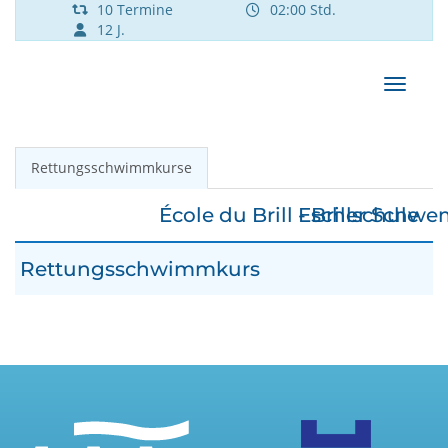
10 Termine
02:00 Std.
12 J.
Navigat
Rettungsschwimmkurse
École du Brill - Brillschule
Escher Schwem
Rettungsschwimmkurs