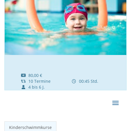
80,00 €
10 Termine
00:45 Std.
4 bis 6 J.
Navigat
Kinderschwimmkurse