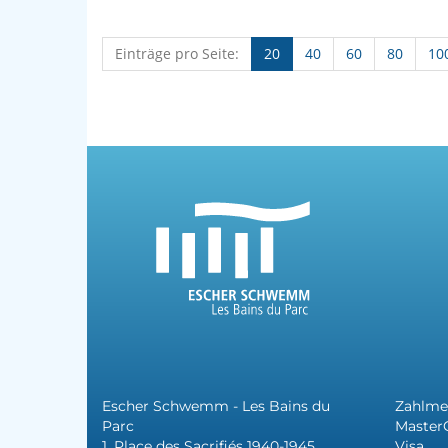
Einträge pro Seite:
20
40
60
80
10
Escher Schwemm - Les Bains du
Zahlme
Parc
Master
1, Place des Sacrifiés 1940-1945
Visa