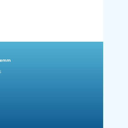
hwemm
5