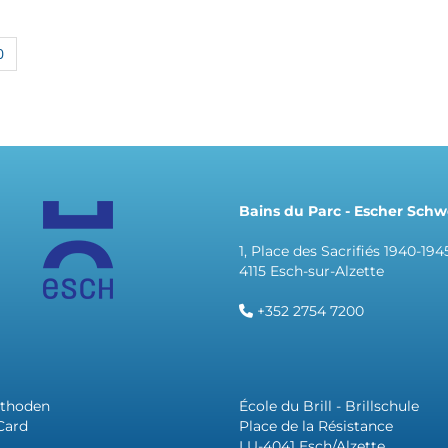
0
Bains du Parc - Escher Sc
1, Place des Sacrifiés 1940-194
4115 Esch-sur-Alzette
+352 2754 7200
thoden
École du Brill - Brillschule
Card
Place de la Résistance
LU-4041 Esch/Alzette