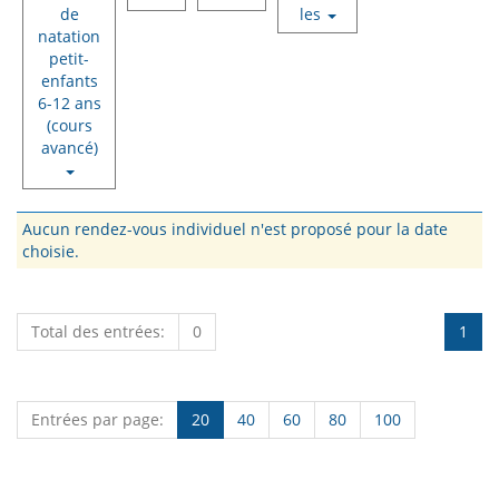
de
les
natation
petit-
enfants
6-12 ans
(cours
avancé)
Aucun rendez-vous individuel n'est proposé pour la date
choisie.
Total des entrées:
0
1
Entrées par page:
20
40
60
80
100