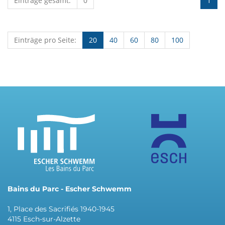
Einträge gesamt:
0
1
Einträge pro Seite:
20
40
60
80
100
Bains du Parc - Escher Schwemm
1, Place des Sacrifiés 1940-1945
4115 Esch-sur-Alzette