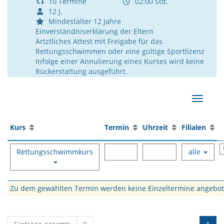
10 Termine
02:00 Std.
12 J.
Mindestalter 12 Jahre
Einverständniserklärung der Eltern
Ärtztliches Attest mit Freigabe für das
Rettungsschwimmen oder eine gültige Sportlizenz
Infolge einer Annulierung eines Kurses wird keine
Rückerstattung ausgeführt.
Navigat
Kurs
Termin
Uhrzeit
Filialen
Rettungsschwimmkurs
alle
Zu dem gewählten Termin werden keine Einzeltermine angebo